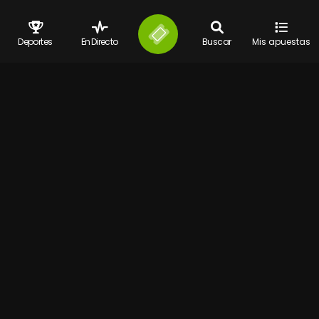
Deportes
En Directo
Buscar
Mis apuestas
Contacto
Términos y condiciones
Juego responsable
FAQ
Guia de Apuestas
BLOG
Configurar cookies
© 2026 Bet777 Todos los derechos reservados
Bet777.es
es propiedad de y operada por la S.A. Española Digital
Distribution Management Ibérica y cuenta con siguientes licencias
número 183- 11/GO/A86299112/SGR, NDGAW/00444, NDGAW/00445,