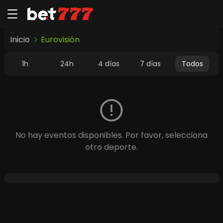
Inicio
Eurovisión
1h
24h
4 días
7 días
Todos
No hay eventos disponibles. Por favor, selecciona
otro deporte.