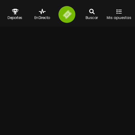
Deportes
En Directo
Buscar
Mis apuestas
Contacto
Términos y condiciones
Juego responsable
FAQ
Guia de Apuestas
BLOG
Configurar cookies
© 2026 Bet777 Todos los derechos reservados
Bet777.es
es propiedad de y operada por la S.A. Española Digital
Distribution Management Ibérica y cuenta con siguientes licencias
número 183- 11/GO/A86299112/SGR, NDGAW/00444, NDGAW/00445,