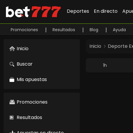
Deportes
En directo
Apue
❙
❙
❙
Promociones
Resultados
Blog
Ayuda
Inicio
Deporte e
Inicio
1h
Buscar
Mis apuestas
Promociones
No hay
Resultados
Apuestas en directo