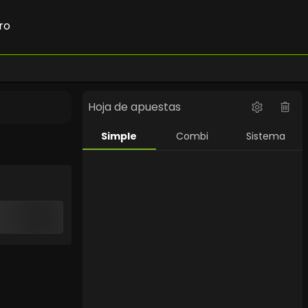
ro
Hoja de apuestas
Simple
Combi
Sistema