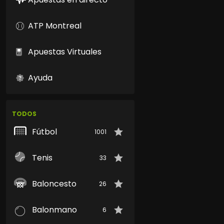
ATP Montreal
Apuestas Virtuales
Ayuda
TODOS
Fútbol
1001
Tenis
33
Baloncesto
26
Balonmano
6