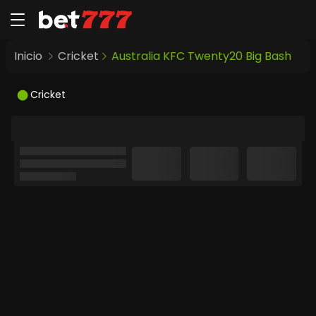
Inicio
Cricket
Australia KFC Twenty20 Big Bash
⬤
Cricket