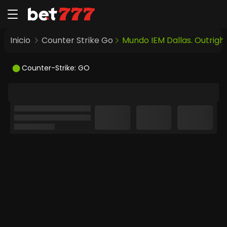
Inicio
Counter Strike Go
Mundo IEM Dallas. Outrigh
⬤
Counter-Strike: GO