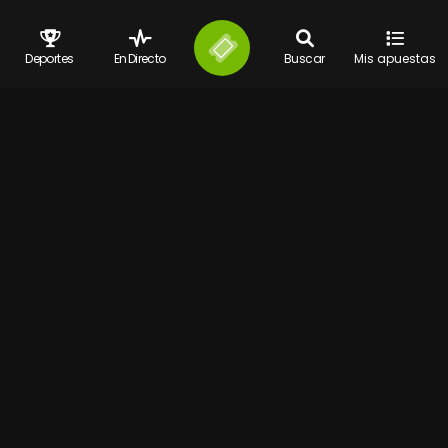
Deportes
En Directo
Buscar
Mis apuestas
Contacto
Términos y condiciones
Juego responsable
FAQ
Guia de Apuestas
BLOG
Configurar cookies
© 2026 Bet777 Todos los derechos reservados
Bet777.es
es propiedad de y operada por la S.A. Española Digital
Distribution Management Ibérica y cuenta con siguientes licencias
número 183- 11/GO/A86299112/SGR, NDGAW/00444, NDGAW/00445,