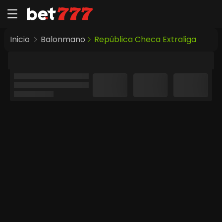
Inicio
Balonmano
República Checa Extraliga