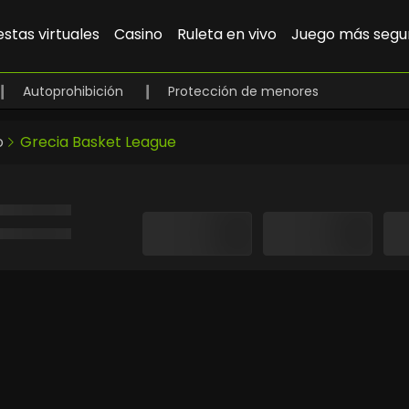
stas virtuales
Casino
Ruleta en vivo
Juego más segu
❙
❙
Autoprohibición
Protección de menores
o
Grecia Basket League