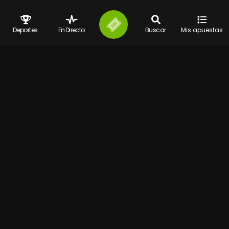
Deportes
En Directo
Buscar
Mis apuestas
Contacto
Términos y condiciones
Juego responsable
FAQ
Guia de Apuestas
BLOG
Configurar cookies
© 2026 Bet777 Todos los derechos reservados
Bet777.es
es propiedad de y operada por la S.A. Española Digital
Distribution Management Ibérica y cuenta con siguientes licencias
número 183- 11/GO/A86299112/SGR, NDGAW/00444, NDGAW/00445,