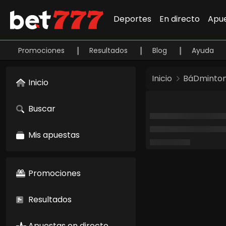
Deportes
En directo
Apue
❙
❙
❙
Promociones
Resultados
Blog
Ayuda
Inicio
BáDminto
Inicio
Buscar
Mis apuestas
Promociones
Resultados
Apuestas en directo