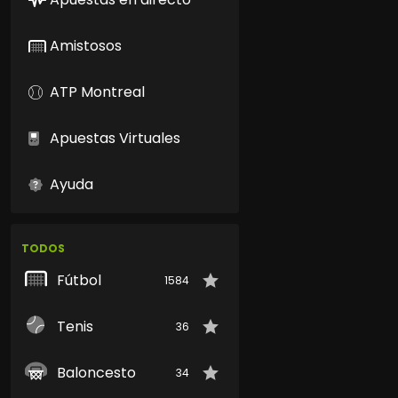
Amistosos
ATP Montreal
Apuestas Virtuales
Ayuda
TODOS
Fútbol
1584
Tenis
36
Baloncesto
34