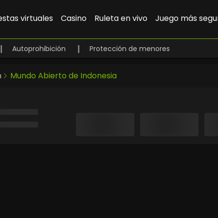
stas virtuales
Casino
Ruleta en vivo
Juego más segu
❙
❙
Autoprohibición
Protección de menores
n
Mundo Abierto de Indonesia