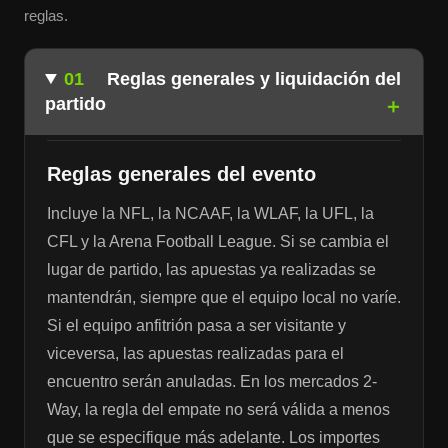
reglas.
01
Reglas generales y liquidación del
partido
＋
Reglas generales del evento
Incluye la NFL, la NCAAF, la WLAF, la UFL, la
CFL y la Arena Football League. Si se cambia el
lugar de partido, las apuestas ya realizadas se
mantendrán, siempre que el equipo local no varíe.
Si el equipo anfitrión pasa a ser visitante y
viceversa, las apuestas realizadas para el
encuentro serán anuladas. En los mercados 2-
Way, la regla del empate no será válida a menos
que se especifique más adelante. Los importes