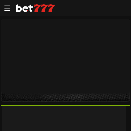
Mundo / Amistosos de Clubes
94m
3 : 0
Chelsea
AC Milan
Más De (2)
Menos De (2)