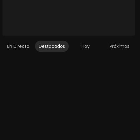
En Directo
Destacados
Hoy
Próximos