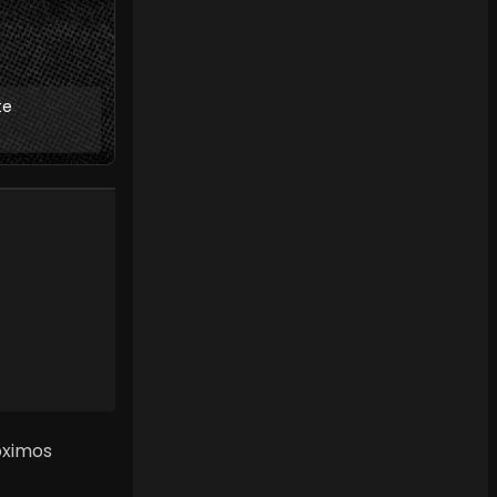
te
Local
E
2.96
óximos